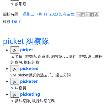
n. 獏形類
編輯時間：
星期二, 7月 11, 2023
沒有留言:
標簽
T單字
picket 糾察隊
picket
🔈
n. 尖樁, 警戒哨, 巡邏艇, 糾察隊 vt. 圍住, 警戒, 派…擔任
糾察 vi. 擔任糾察
picketed
🔈
vbl. picket動詞的過去式、過去分詞
picketer
🔈
n. 糾察員
picketing
🔈
n. 當糾察隊, 執行糾察任務