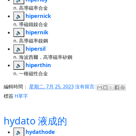
n. 高導磁率合金
hipernick
🔈
n. 導磁鐵鎳合金
hipernik
🔈
n. 高導磁率鎳鋼
hipersil
🔈
n. 海波西爾，高導磁率矽鋼
hiperthin
🔈
n. 一種磁性合金
編輯時間：
星期二, 7月 25, 2023
沒有留言:
標簽
H單字
hydato 液成的
hydathode
🔈