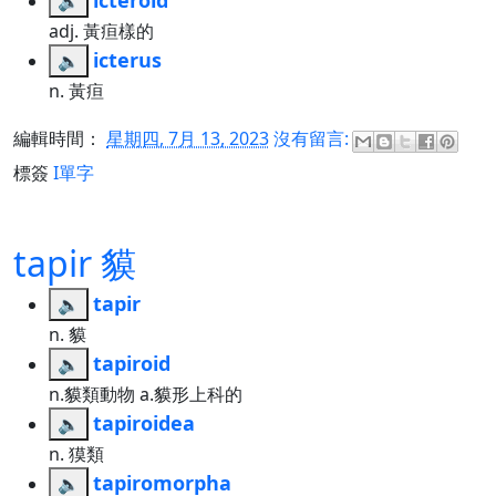
icteroid
🔈
adj. 黃疸樣的
icterus
🔈
n. 黃疸
編輯時間：
星期四, 7月 13, 2023
沒有留言:
標簽
I單字
tapir 貘
tapir
🔈
n. 貘
tapiroid
🔈
n.貘類動物 a.貘形上科的
tapiroidea
🔈
n. 獏類
tapiromorpha
🔈