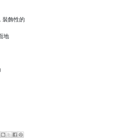
的, 裝飾性的
表面地
力