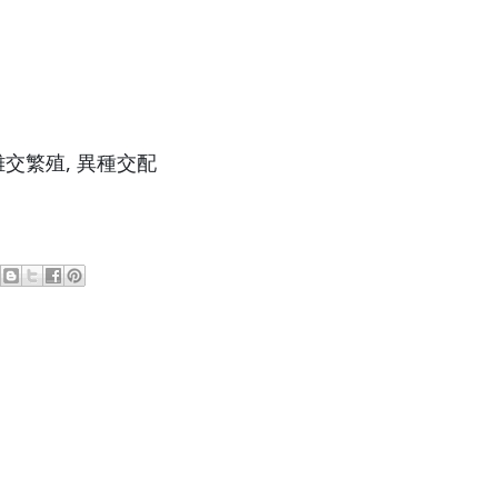
. 雜交繁殖, 異種交配