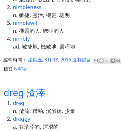
nimbleness
n. 敏捷, 靈活, 機靈, 聰明
nimblewit
n. 機靈的人, 聰明的人
nimbly
ad. 敏捷地, 機敏地, 靈巧地
編輯時間：
星期五, 3月 18, 2016
沒有留言:
標簽
N單字
dreg 渣滓
dreg
n. 渣滓, 糟粕, 沉澱物, 少量
dreggy
a. 有渣滓的, 渾濁的