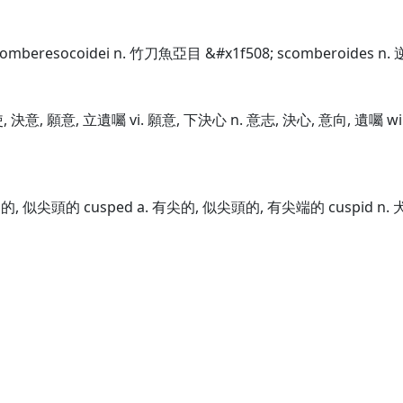
comberesocoidei n. 竹刀魚亞目 &#x1f508; scomberoides n. 逆
力使, 決意, 願意, 立遺囑 vi. 願意, 下決心 n. 意志, 決心, 意向, 遺囑 wi
有硬尖的, 似尖頭的 cusped a. 有尖的, 似尖頭的, 有尖端的 cuspid n.