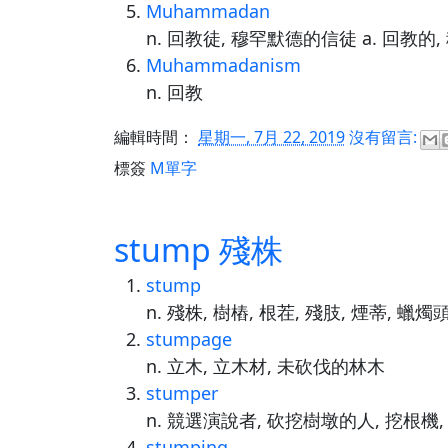
Muhammadan
n. 回教徒, 穆罕默德的信徒 a. 回教的
Muhammadanism
n. 回教
編輯時間：
星期一, 7月 22, 2019
沒有留言:
標簽
M單字
stump 殘株
stump
n. 殘株, 樹樁, 根茬, 殘肢, 煙蒂, 蠟
stumpage
n. 立木, 立木材, 未砍伐的林木
stumper
n. 競選演說者, 砍挖樹墩的人, 挖根機,
stumping