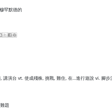
, 穆罕默德的
燭頭, 講演台 vt. 使成殘株, 挑戰, 難住, 在…進行遊說 vi. 
 難題