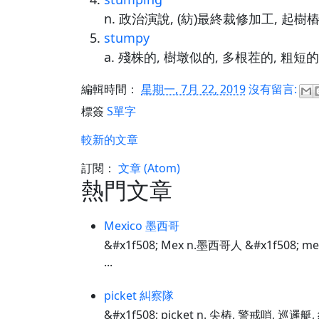
n. 政治演說, (紡)最終裁修加工, 起樹
stumpy
a. 殘株的, 樹墩似的, 多根茬的, 粗短的
編輯時間：
星期一, 7月 22, 2019
沒有留言:
標簽
S單字
較新的文章
訂閱：
文章 (Atom)
熱門文章
Mexico 墨西哥
&#x1f508; Mex n.墨西哥人 &#x1f508; m
...
picket 糾察隊
&#x1f508; picket n. 尖樁, 警戒哨, 巡邏