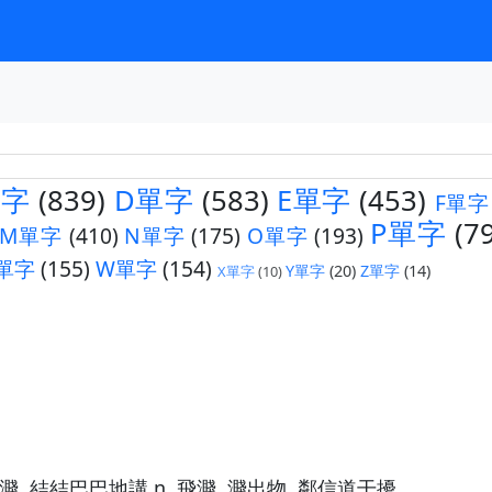
單字
(839)
D單字
(583)
E單字
(453)
F單字
P單字
(7
M單字
(410)
N單字
(175)
O單字
(193)
單字
(155)
W單字
(154)
Y單字
(20)
Z單字
(14)
X單字
(10)
等)飛濺, 結結巴巴地講 n. 飛濺, 濺出物, 鄰信道干擾