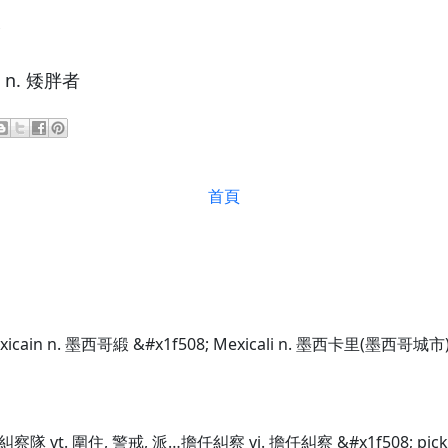
樁
 n. 矮胖者
首頁
exicain n. 墨西哥緞 &#x1f508; Mexicali n. 墨西卡里(墨西哥城市
艇, 糾察隊 vt. 圍住, 警戒, 派…擔任糾察 vi. 擔任糾察 &#x1f508; p