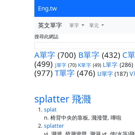
Eng.tw
英文單字
單字
單元
搜尋此網誌
A單字
(700)
B單字
(432)
C
(499)
L單字
(286)
J單字
(70)
K單字
(49)
(977)
T單字
(476)
U單字
(187)
V
splatter 飛濺
splat
n. 椅背中央的靠板, 濺潑聲, 嘩啦
splatter
vi. 濺潑, 發濺潑聲, 濺濕 vt. 使(水