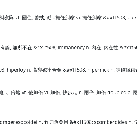
艇, 糾察隊 vt. 圍住, 警戒, 派…擔任糾察 vi. 擔任糾察 &#x1f508; p
固有論, 無所不在 &#x1f508; immanency n. 內在, 內在性 &#x1f5
08; hiperloy n. 高導磁率合金 &#x1f508; hipernick n. 導磁鐵鎳
地, 加倍地 vt. 使加倍 vi. 加倍, 快步走 n. 兩倍, 加倍 doubled a
comberesocoidei n. 竹刀魚亞目 &#x1f508; scomberoides n. 逆