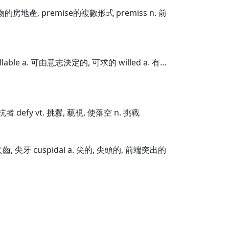
及建物的房地產, premise的複數形式 premiss n. 前
llable a. 可由意志決定的, 可求的 willed a. 有…
對抗者 defy vt. 挑釁, 藐視, 使落空 n. 挑戰
 犬齒, 尖牙 cuspidal a. 尖的, 尖頭的, 前端突出的