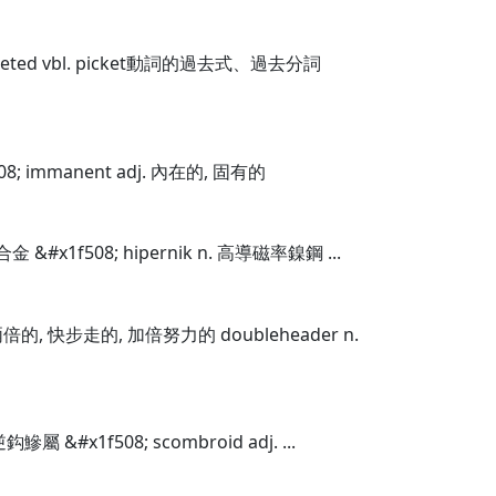
icketed vbl. picket動詞的過去式、過去分詞
08; immanent adj. 內在的, 固有的
合金 &#x1f508; hipernik n. 高導磁率鎳鋼 ...
. 兩倍的, 快步走的, 加倍努力的 doubleheader n.
鈎鰺屬 &#x1f508; scombroid adj. ...