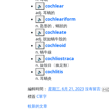
cochlear
🔈
adj. 耳蝸的
cochleariform
🔈
n. 匙形的，蝸狀的
cochleate
🔈
adj. 狀如蝸牛殼的
cochleoid
🔈
n. 蝸牛線
cochliostraca
🔈
n. 旋殼目〔腹足類〕
cochlitis
🔈
n. 耳蝸炎
編輯時間：
星期三, 6月 21, 2023
沒有留言:
標簽
C單字
較新的文章