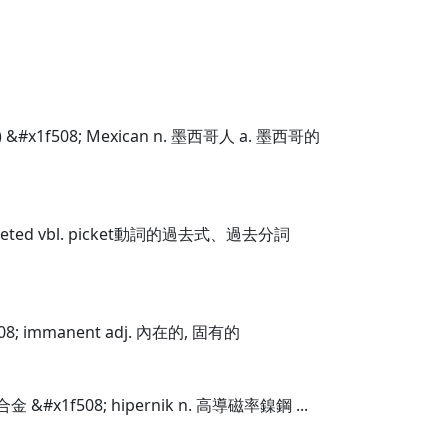
) &#x1f508; Mexican n. 墨西哥人 a. 墨西哥的
icketed vbl. picket動詞的過去式、過去分詞
08; immanent adj. 內在的, 固有的
合金 &#x1f508; hipernik n. 高導磁率鎳鋼 ...