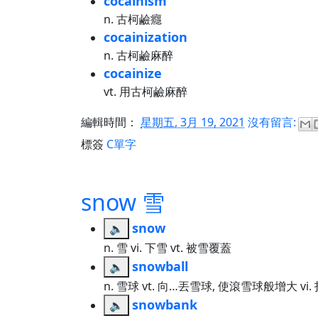
cocainism
n. 古柯鹼癮
cocainization
n. 古柯鹼麻醉
cocainize
vt. 用古柯鹼麻醉
編輯時間：
星期五, 3月 19, 2021
沒有留言:
標簽
C單字
snow 雪
snow
🔈
n. 雪 vi. 下雪 vt. 被雪覆蓋
snowball
🔈
n. 雪球 vt. 向…丟雪球, 使滾雪球般增大 v
snowbank
🔈