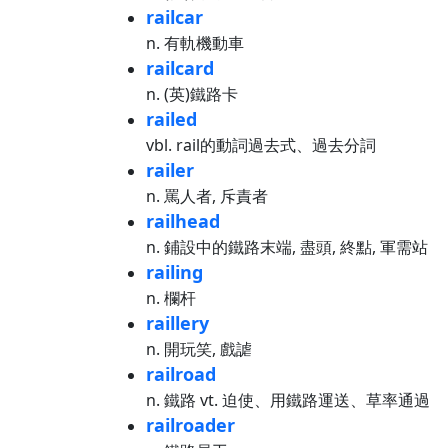
railcar
n. 有軌機動車
railcard
n. (英)鐵路卡
railed
vbl. rail的動詞過去式、過去分詞
railer
n. 罵人者, 斥責者
railhead
n. 鋪設中的鐵路末端, 盡頭, 終點, 軍需站
railing
n. 欄杆
raillery
n. 開玩笑, 戲謔
railroad
n. 鐵路 vt. 迫使、用鐵路運送、草率通過
railroader