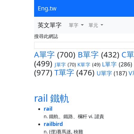
Eng.tw
英文單字
單字
單元
搜尋此網誌
A單字
(700)
B單字
(432)
C
(499)
L單字
(286)
J單字
(70)
K單字
(49)
(977)
T單字
(476)
U單字
(187)
V
rail 鐵軌
rail
n. 鐵軌、鐵路、欄杆 vi. 譴責
railbird
n. (俚)賽馬迷, 秧雞