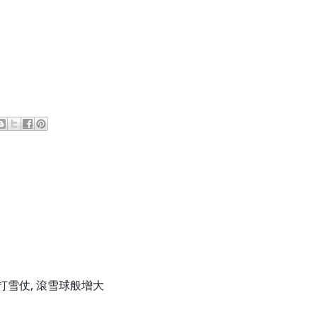
i. 打雪仗, 滾雪球般增大