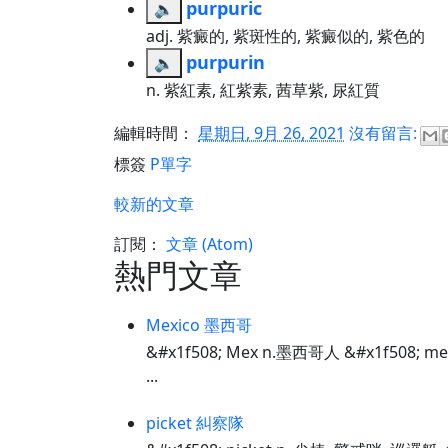
purpuric
🔈
adj. 紫癜的, 紫斑性的, 紫癜似的, 紫色的
purpurin
🔈
n. 紫紅素, 紅紫素, 茜草紫, 尿紅質
編輯時間：
星期日, 9月 26, 2021
沒有留言:
標簽
P單字
較新的文章
訂閱：
文章 (Atom)
熱門文章
Mexico 墨西哥
&#x1f508; Mex n.墨西哥人 &#x1f508; m
...
picket 糾察隊