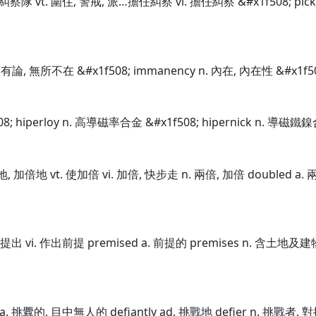
艇, 糾察隊 vt. 圍住, 警戒, 派…擔任糾察 vi. 擔任糾察 &#x1f508; p
固有論, 無所不在 &#x1f508; immanency n. 內在, 內在性 &#x1f5
08; hiperloy n. 高導磁率合金 &#x1f508; hipernick n. 導磁鐵鎳
地, 加倍地 vt. 使加倍 vi. 加倍, 快步走 n. 兩倍, 加倍 doubled a
 預先提出 vi. 作出前提 premised a. 前提的 premises n. 含土地
t a. 挑釁的, 目中無人的 defiantly ad. 挑戰地 defier n. 挑戰者, 