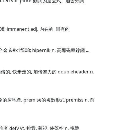
icketed vbl. picket動詞的過去式、過去分詞
08; immanent adj. 內在的, 固有的
合金 &#x1f508; hipernik n. 高導磁率鎳鋼 ...
. 兩倍的, 快步走的, 加倍努力的 doubleheader n.
及建物的房地產, premise的複數形式 premiss n. 前
對抗者 defy vt. 挑釁, 藐視, 使落空 n. 挑戰