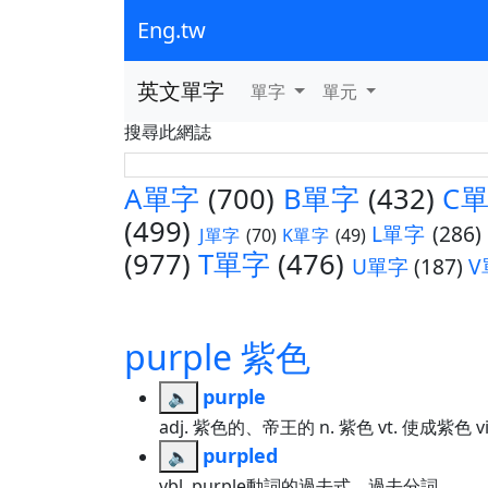
Eng.tw
英文單字
單字
單元
搜尋此網誌
A單字
(700)
B單字
(432)
C
(499)
L單字
(286)
J單字
(70)
K單字
(49)
(977)
T單字
(476)
U單字
(187)
V
purple 紫色
purple
🔈
adj. 紫色的、帝王的 n. 紫色 vt. 使成紫色 
purpled
🔈
vbl. purple動詞的過去式、過去分詞