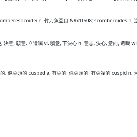
comberesocoidei n. 竹刀魚亞目 &#x1f508; scomberoides n. 逆
力使, 決意, 願意, 立遺囑 vi. 願意, 下決心 n. 意志, 決心, 意向, 遺囑 wi
有硬尖的, 似尖頭的 cusped a. 有尖的, 似尖頭的, 有尖端的 cuspid n.