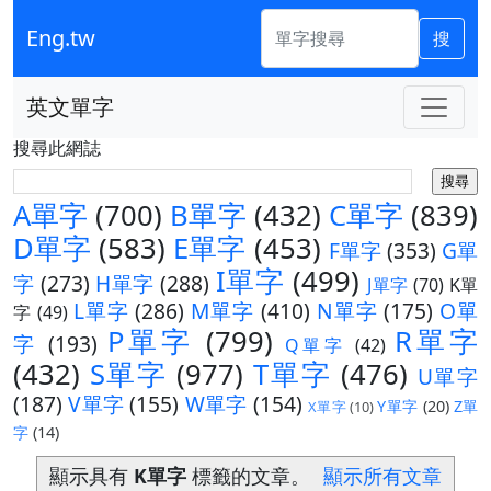
Eng.tw
搜
英文單字
搜尋此網誌
A單字
(700)
B單字
(432)
C單字
(839)
D單字
(583)
E單字
(453)
F單字
(353)
G單
I單字
(499)
字
(273)
H單字
(288)
J單字
(70)
K單
L單字
(286)
M單字
(410)
N單字
(175)
O單
字
(49)
P單字
(799)
R單字
字
(193)
Q單字
(42)
(432)
S單字
(977)
T單字
(476)
U單字
(187)
V單字
(155)
W單字
(154)
Y單字
(20)
Z單
X單字
(10)
字
(14)
顯示具有
K單字
標籤的文章。
顯示所有文章