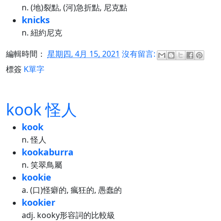
n. (地)裂點, (河)急折點, 尼克點
knicks
n. 紐約尼克
編輯時間：
星期四, 4月 15, 2021
沒有留言:
標簽
K單字
kook 怪人
kook
n. 怪人
kookaburra
n. 笑翠鳥屬
kookie
a. (口)怪癖的, 瘋狂的, 愚蠢的
kookier
adj. kooky形容詞的比較級