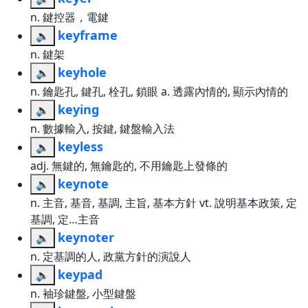
n. 鍵控器，電鍵
keyframe
🔈
n. 鍵架
keyhole
🔈
n. 鑰匙孔, 鍵孔, 栓孔, 鎖眼 a. 透露內情的, 顯示內情的
keying
🔈
n. 數據輸入, 按鍵, 鍵盤輸入法
keyless
🔈
adj. 無鍵的, 無鑰匙的, 不用鑰匙上發條的
keynote
🔈
n. 主音, 基音, 基調, 主旨, 基本方針 vt. 說明基本政策, 定
基調, 定…主音
keynoter
🔈
n. 定基調的人, 政黨方針的演說人
keypad
🔈
n. 袖珍鍵盤, 小型鍵盤