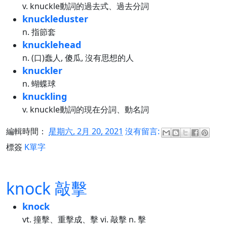
v. knuckle動詞的過去式、過去分詞
knuckleduster
n. 指節套
knucklehead
n. (口)蠢人, 傻瓜, 沒有思想的人
knuckler
n. 蝴蝶球
knuckling
v. knuckle動詞的現在分詞、動名詞
編輯時間：
星期六, 2月 20, 2021
沒有留言:
標簽
K單字
knock 敲擊
knock
vt. 撞擊、重擊成、擊 vi. 敲擊 n. 擊