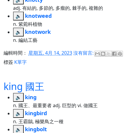
adj. 有結的, 多節的, 多瘤的, 棘手的, 複雜的
knotweed
🔈
n. 紫菀科植物
knotwork
🔈
n. 編結工藝
編輯時間：
星期五, 4月 14, 2023
沒有留言:
標簽
K單字
king 國王
king
🔈
n. 國王、最重要者 adj. 巨型的 vi. 做國王
kingbird
🔈
n. 王霸鶲, 極樂鳥之一種
kingbolt
🔈