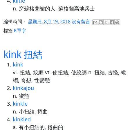
kiltie
n. 穿蘇格蘭裙的人, 蘇格蘭高地兵士
編輯時間：
星期日, 8月 19, 2018
沒有留言:
標簽
K單字
kink 扭結
kink
vi. 扭結, 絞纏 vt. 使扭結, 使絞纏 n. 扭結, 古怪, 蜷
縮, 奇想, 性變態
kinkajou
n. 蜜熊
kinkle
n. 小扭結, 捲曲
kinkled
a. 有小扭結的, 捲曲的