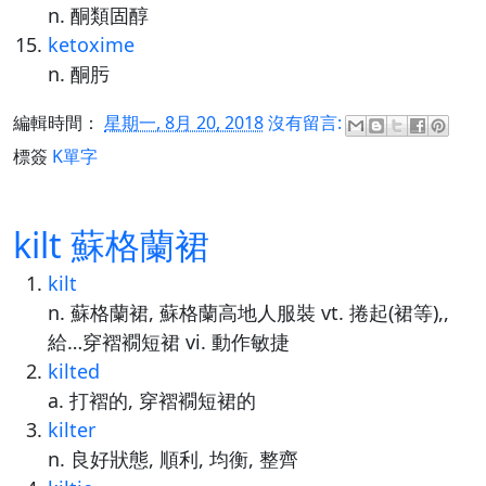
n. 酮類固醇
ketoxime
n. 酮肟
編輯時間：
星期一, 8月 20, 2018
沒有留言:
標簽
K單字
kilt 蘇格蘭裙
kilt
n. 蘇格蘭裙, 蘇格蘭高地人服裝 vt. 捲起(裙等),,
給…穿褶襉短裙 vi. 動作敏捷
kilted
a. 打褶的, 穿褶襉短裙的
kilter
n. 良好狀態, 順利, 均衡, 整齊