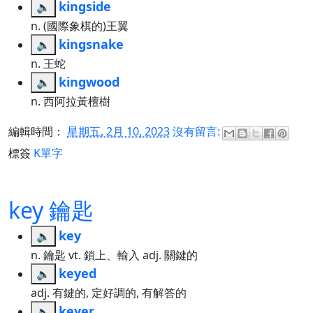
kingside
🔈
n. (國際象棋的)王翼
kingsnake
🔈
n. 王蛇
kingwood
🔈
n. 西阿拉黃檀樹
編輯時間：
星期五, 2月 10, 2023
沒有留言:
標簽
K單字
key 鑰匙
key
🔈
n. 鑰匙 vt. 鎖上、輸入 adj. 關鍵的
keyed
🔈
adj. 有鍵的, 定好調的, 有解答的
keyer
🔈