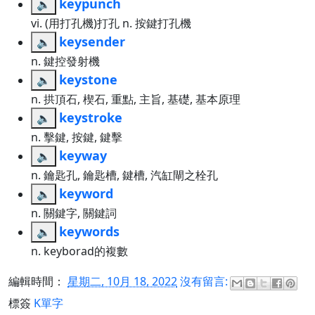
keypunch
🔈
vi. (用打孔機)打孔 n. 按鍵打孔機
keysender
🔈
n. 鍵控發射機
keystone
🔈
n. 拱頂石, 楔石, 重點, 主旨, 基礎, 基本原理
keystroke
🔈
n. 擊鍵, 按鍵, 鍵擊
keyway
🔈
n. 鑰匙孔, 鑰匙槽, 鍵槽, 汽缸閘之栓孔
keyword
🔈
n. 關鍵字, 關鍵詞
keywords
🔈
n. keyborad的複數
編輯時間：
星期二, 10月 18, 2022
沒有留言:
標簽
K單字