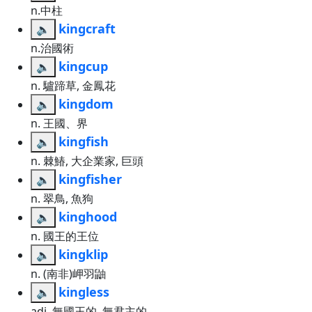
n.中柱
kingcraft
🔈
n.治國術
kingcup
🔈
n. 驢蹄草, 金鳳花
kingdom
🔈
n. 王國、界
kingfish
🔈
n. 棘鰆, 大企業家, 巨頭
kingfisher
🔈
n. 翠鳥, 魚狗
kinghood
🔈
n. 國王的王位
kingklip
🔈
n. (南非)岬羽鼬
kingless
🔈
adj. 無國王的, 無君主的