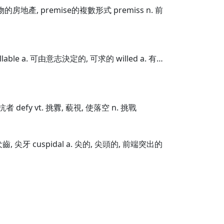
及建物的房地產, premise的複數形式 premiss n. 前
llable a. 可由意志決定的, 可求的 willed a. 有…
對抗者 defy vt. 挑釁, 藐視, 使落空 n. 挑戰
 犬齒, 尖牙 cuspidal a. 尖的, 尖頭的, 前端突出的