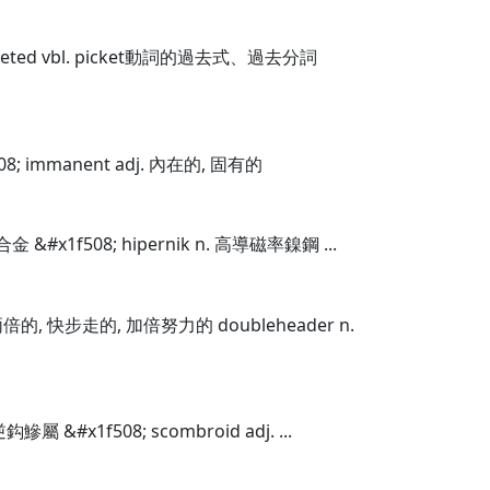
icketed vbl. picket動詞的過去式、過去分詞
08; immanent adj. 內在的, 固有的
合金 &#x1f508; hipernik n. 高導磁率鎳鋼 ...
. 兩倍的, 快步走的, 加倍努力的 doubleheader n.
鈎鰺屬 &#x1f508; scombroid adj. ...