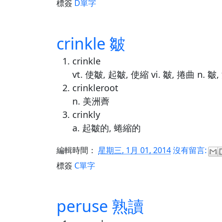
標簽
D單字
crinkle 皺
crinkle
vt. 使皺, 起皺, 使縮 vi. 皺, 捲曲 n. 皺
crinkleroot
n. 美洲薺
crinkly
a. 起皺的, 蜷縮的
編輯時間：
星期三, 1月 01, 2014
沒有留言:
標簽
C單字
peruse 熟讀