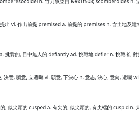
comberesocoidei n. 竹刀魚亞目 &#x1f508; scomberoides n. 逆
 預先提出 vi. 作出前提 premised a. 前提的 premises n. 含土地
t a. 挑釁的, 目中無人的 defiantly ad. 挑戰地 defier n. 挑戰者, 
力使, 決意, 願意, 立遺囑 vi. 願意, 下決心 n. 意志, 決心, 意向, 遺囑 wi
有硬尖的, 似尖頭的 cusped a. 有尖的, 似尖頭的, 有尖端的 cuspid n.