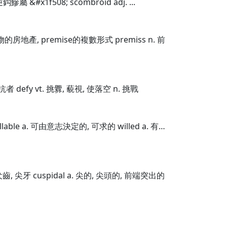
鈎鰺屬 &#x1f508; scombroid adj. ...
及建物的房地產, premise的複數形式 premiss n. 前
對抗者 defy vt. 挑釁, 藐視, 使落空 n. 挑戰
llable a. 可由意志決定的, 可求的 willed a. 有…
 犬齒, 尖牙 cuspidal a. 尖的, 尖頭的, 前端突出的