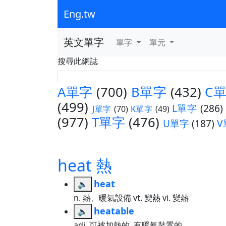
Eng.tw
英文單字
單字
單元
搜尋此網誌
A單字
(700)
B單字
(432)
C
(499)
L單字
(286)
J單字
(70)
K單字
(49)
(977)
T單字
(476)
U單字
(187)
V
heat 熱
heat
🔈
n. 熱、暖氣設備 vt. 變熱 vi. 變熱
heatable
🔈
adj. 可被加熱的, 有暖氣裝置的