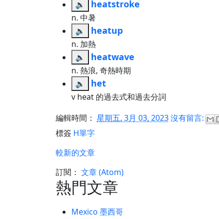
heatstroke
🔈
n. 中暑
heatup
🔈
n. 加熱
heatwave
🔈
n. 熱浪, 奇熱時期
het
🔈
v heat 的過去式和過去分詞
編輯時間：
星期五, 3月 03, 2023
沒有留言:
標簽
H單字
較新的文章
訂閱：
文章 (Atom)
熱門文章
Mexico 墨西哥