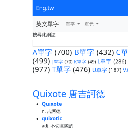
Eng.tw
英文單字
單字
單元
搜尋此網誌
A單字
(700)
B單字
(432)
C
(499)
L單字
(286)
J單字
(70)
K單字
(49)
(977)
T單字
(476)
U單字
(187)
V
Quixote 唐吉訶德
Quixote
n. 吉訶德
quixotic
adj. 不切實際的