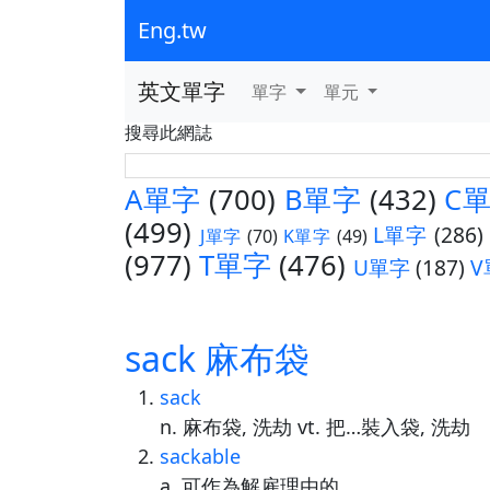
Eng.tw
英文單字
單字
單元
搜尋此網誌
A單字
(700)
B單字
(432)
C
(499)
L單字
(286)
J單字
(70)
K單字
(49)
(977)
T單字
(476)
U單字
(187)
V
sack 麻布袋
sack
n. 麻布袋, 洗劫 vt. 把…裝入袋, 洗劫
sackable
a. 可作為解雇理由的