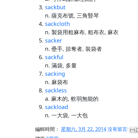
sackbut
n. 薩克布號, 三角豎琴
sackcloth
n. 製袋用粗麻布, 粗布衣, 麻衣
sacker
n. 壘手, 掠奪者, 裝袋者
sackful
n. 滿袋, 多量
sacking
n. 麻袋布
sackless
a. 麻木的, 軟弱無能的
sackload
n. 一大袋, 一大包
編輯時間：
星期六, 3月 22, 2014
沒有留言: