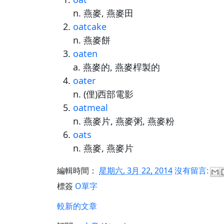
n. 燕麥, 燕麥田
oatcake
n. 燕麥餅
oaten
a. 燕麥的, 燕麥桿製的
oater
n. (俚)西部電影
oatmeal
n. 燕麥片, 燕麥粥, 燕麥粉
oats
n. 燕麥, 燕麥片
編輯時間：
星期六, 3月 22, 2014
沒有留言:
標簽
O單字
較新的文章