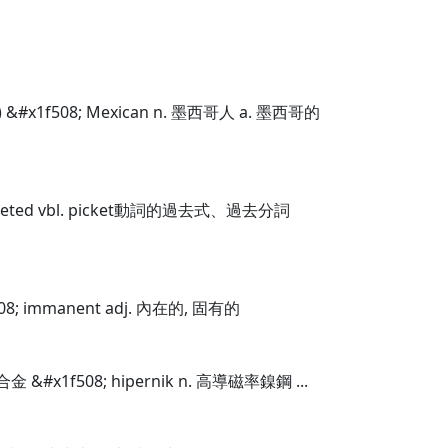
) &#x1f508; Mexican n. 墨西哥人 a. 墨西哥的
icketed vbl. picket動詞的過去式、過去分詞
08; immanent adj. 內在的, 固有的
合金 &#x1f508; hipernik n. 高導磁率鎳鋼 ...