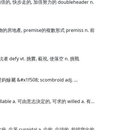
. 兩倍的, 快步走的, 加倍努力的 doubleheader n.
及建物的房地產, premise的複數形式 premiss n. 前
對抗者 defy vt. 挑釁, 藐視, 使落空 n. 挑戰
鈎鰺屬 &#x1f508; scombroid adj. ...
llable a. 可由意志決定的, 可求的 willed a. 有…
 犬齒, 尖牙 cuspidal a. 尖的, 尖頭的, 前端突出的